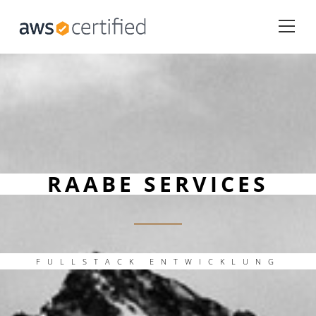
RAABE SER­VICES
FULL­STACK ENT­WICK­LUNG